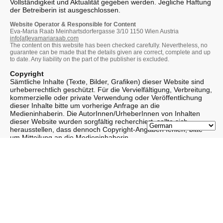
Vollständigkeit und Aktualität gegeben werden. Jegliche Haftung
der Betreiberin ist ausgeschlossen.
Website Operator & Responsible for Content
Eva-Maria Raab Meinhartsdorfergasse 3/10 1150 Wien Austria
info[at]evamariaraab.com
The content on this website has been checked carefully. Nevertheless, no
guarantee can be made that the details given are correct, complete and up
to date. Any liability on the part of the publisher is excluded.
Copyright
Sämtliche Inhalte (Texte, Bilder, Grafiken) dieser Website sind
urheberrechtlich geschützt. Für die Vervielfältigung, Verbreitung,
kommerzielle oder private Verwendung oder Veröffentlichung
dieser Inhalte bitte um vorherige Anfrage an die
Medieninhaberin. Die AutorInnen/UrheberInnen von Inhalten
dieser Website wurden sorgfältig recherchiert, sollte sich
herausstellen, dass dennoch Copyright-Angaben fehlen, bitte
um Mitteilung an die Medieninhaberin.
Copyright
The content (text, images, graphics) provided on this website is subject to
copyright restrictions. For duplication, distribution, commercial or personal
use and publication of content offered on this website please contact the
publisher. Copyright credits on this website were made accurately, however
if there are any copyright credits not yet included please contact the
publisher.
Links
Links zu externen Websites wurden mit großer Sorgfalt erstellt.