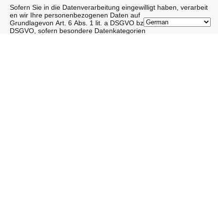
Sofern Sie in die Datenverarbeitung eingewilligt haben, verarbeit
en wir Ihre personenbezogenen Daten auf
Grundlagevon Art. 6 Abs. 1 lit. a DSGVO bzw. Art. 9 Abs. 2 lit. a
DSGVO, sofern besondere Datenkategorien
nach Art. 9 Abs. 1 DSGVO verarbeitet werden. Im Falle einer au
sdrücklichen Einwilligung in die Übertragung
personenbezogener Daten in Drittstaaten erfolgt die
Datenverarbeitung außerdem auf Grundlage von Art.
49 Abs. 1 lit. a DSGVO. Sofern Sie in die Speicherung von Cooki
es oder in den Zugriff auf Informationen in Ihr Endgerät (z. B.
via Device-Fingerprinting) eingewilligt haben, erfolgt die
Datenverarbeitung zusätzlich
auf Grundlage von § 25 Abs. 1 TDDDG. Die Einwilligung ist jede
rzeit widerrufbar. Sind Ihre Daten zur Vertragserfüllung oder zur
Durchführung vorvertraglicher Maßnahmen erforderlich,
verarbeiten wir Ihre
Daten auf Grundlage des Art. 6 Abs. 1 lit. b DSGVO. Des Weiter
en verarbeiten wir Ihre Daten,sofern diese
zur Erfüllung einer rechtlichen Verpflichtung erforderlich sind auf
Grundlage von Art. 6 Abs. 1 lit. c DSGVO.
Die Datenverarbeitung kann ferner auf Grundlage unseresberec
htigten Interesses nach Art. 6 Abs. 1 lit. f
DSGVOerfolgen. Über die jeweils im Einzelfall einschlägigen Re
chtsgrundlagen wird in den folgenden Absätzen dieser
Datenschutzerklärung informiert.