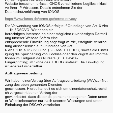
Website besuchen, erfasst IONOS verschiedene Logfiles inklusi
ve Ihrer IP-Adressen. Details entnehmen Sie der
Datenschutzerklärung von IONOS:
https://www.ionos.de/terms-gtc/terms-privacy
.
Die Verwendung von IONOS erfolgtauf Grundlage von Art. 6 Abs
. 1 lit. f DSGVO. Wir haben ein
berechtigtes Interesse an einer möglichst zuverlässigen Darstell
ung unserer Website.Sofern eine
entsprechende Einwilligung abgefragt wurde, erfolgtdie Verarbei
tung ausschließlich auf Grundlage von Art.
6 Abs. 1 lit. a DSGVO und § 25 Abs. 1 TDDDG, soweit die Einwill
igung die Speicherung von Cookies oder den Zugriff auf Informa
tionen im Endgerät des Nutzers (z. B. Device-
Fingerprinting) im Sinne des TDDDG umfasst. Die Einwilligung
ist jederzeit widerrufbar.
Auftragsverarbeitung
Wir haben einenVertrag über Auftragsverarbeitung (AVV)zur Nut
zung des oben genannten Dienstes
geschlossen. Hierbeihandelt es sich um einendatenschutzrechtli
ch vorgeschriebenen Vertrag,der
gewährleistet, dass dieser die personenbezogenen Daten unser
er Websitebesucher nur nach unseren Weisungen und unter
Einhaltung der DSGVO verarbeitet.