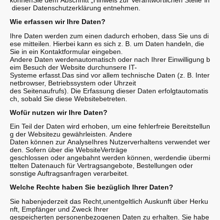
könnenSie dem Abschnitt „Hinweis zur Verantwortlichen Stelle“in
dieser Datenschutzerklärung entnehmen.
Wie erfassen wir Ihre Daten?
Ihre Daten werden zum einen dadurch erhoben, dass Sie uns di
ese mitteilen. Hierbei kann es sich z. B. um Daten handeln, die
Sie in ein Kontaktformular eingeben.
Andere Daten werdenautomatisch oder nach Ihrer Einwilligung b
eim Besuch der Website durchunsere IT-
Systeme erfasst.Das sind vor allem technische Daten (z. B. Inter
netbrowser, Betriebssystem oder Uhrzeit
des Seitenaufrufs). Die Erfassung dieser Daten erfolgtautomatis
ch, sobald Sie diese Websitebetreten.
Wofür nutzen wir Ihre Daten?
Ein Teil der Daten wird erhoben, um eine fehlerfreie Bereitstellun
g der Websitezu gewährleisten. Andere
Daten können zur AnalyseIhres Nutzerverhaltens verwendet wer
den. Sofern über die WebsiteVerträge
geschlossen oder angebahnt werden können, werdendie übermi
ttelten Datenauch für Vertragsangebote, Bestellungen oder
sonstige Auftragsanfragen verarbeitet.
Welche Rechte haben Sie bezüglich Ihrer Daten?
Sie habenjederzeit das Recht,unentgeltlich Auskunft über Herku
nft, Empfänger und Zweck Ihrer
gespeicherten personenbezogenen Daten zu erhalten. Sie habe